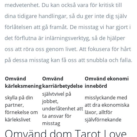
medvetenhet. Du kan också vara för kritisk till
dina tidigare handlingar, så du ger inte dig själv
förlåtelsen att gå framåt. De misstag vi har gjort i
det förflutna är inlärningsverktyg, så de hjälper
oss att röra oss genom livet. Att fokusera för hårt
på dessa misstag kan få oss att snubbla och falla.
Omvänd
Omvänd
Omvänd ekonomi
kärleksmening
karriärbetydelse
innebörd
självtvivel på
skylla på din
misslyckande med
jobbet,
partner,
att dra ekonomiska
underlåtenhet att
förnekelse om
läxor, alltför
ta ansvar för
kärlekslivet
självförnekande
misstag
Omvänd dom Tarot Love