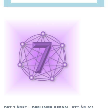
DET 7 ÅRET –
DEN INRE RESAN -
ETT ÅR AV