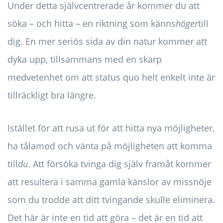
Under detta självcentrerade år kommer du att
söka – och hitta – en riktning som känns
höger
till
dig. En mer seriös sida av din natur kommer att
dyka upp, tillsammans med en skarp
medvetenhet om att status quo helt enkelt inte är
tillräckligt bra längre.
Istället för att rusa ut för att hitta nya möjligheter,
ha tålamod och vänta på möjligheten att komma
till
du
. Att försöka tvinga dig själv framåt kommer
att resultera i samma gamla känslor av missnöje
som du trodde att ditt tvingande skulle eliminera.
Det här är inte en tid att göra – det är en tid att