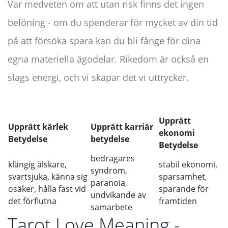
Var medveten om att utan risk finns det ingen
belöning - om du spenderar för mycket av din tid
på att försöka spara kan du bli fånge för dina
egna materiella ägodelar. Rikedom är också en
slags energi, och vi skapar det vi uttrycker.
Upprätt
Upprätt kärlek
Upprätt karriär
ekonomi
Betydelse
betydelse
Betydelse
bedragares
klängig älskare,
stabil ekonomi,
syndrom,
svartsjuka, känna sig
sparsamhet,
paranoia,
osäker, hålla fast vid
sparande för
undvikande av
det förflutna
framtiden
samarbete
Tarot Love Meaning -